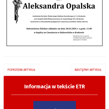
POPRZEDNI ARTYKUŁ
NASTĘPNY ARTYKUŁ
Informacja w tekście ETR