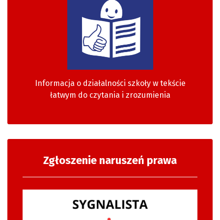
Informacja o działalności szkoły w tekście
łatwym do czytania i zrozumienia
Zgłoszenie naruszeń prawa