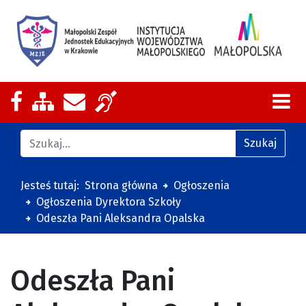
Nasza strona na Facebooku
Zobacz mapę strony
Wyślij email
Zakres działalności z tłumaczeniem
Znajdź na stronie
Szukaj
Jesteś tutaj:
Strona główna
Ogłoszenia
Ogłoszenia Dyrektora Szkoły
Odeszła Pani Aleksandra Opalska
Odeszła Pani