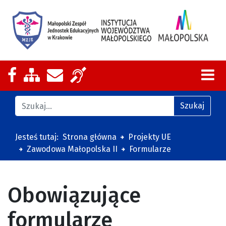
Nasza strona na Facebooku
Zobacz mapę strony
Wyślij email
Zakres działalności z tłumaczeniem
Znajdź na stronie
Szukaj
Jesteś tutaj:
Strona główna
Projekty UE
Zawodowa Małopolska II
Formularze
Obowiązujące
formularze