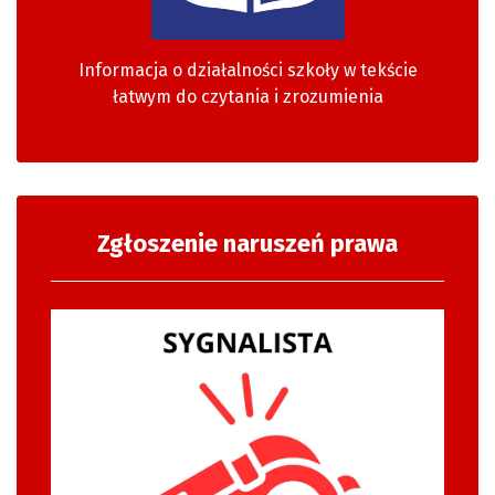
Informacja o działalności szkoły w tekście
łatwym do czytania i zrozumienia
Zgłoszenie naruszeń prawa