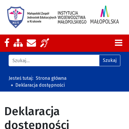
Nasza strona na Facebooku
Zobacz mapę strony
Wyślij email
Zakres działalności z tłumaczeniem
Znajdź na stronie
Szukaj
Jesteś tutaj:
Strona główna
Deklaracja dostępności
Deklaracja
dostępności