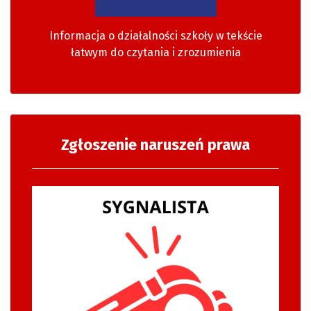
Informacja o działalności szkoły w tekście
łatwym do czytania i zrozumienia
Zgłoszenie naruszeń prawa