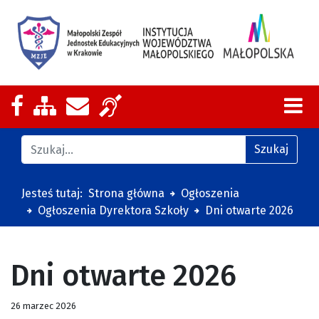
Nasza strona na Facebooku
Zobacz mapę strony
Wyślij email
Zakres działalności z tłumaczeniem
Znajdź na stronie
Szukaj
Jesteś tutaj:
Strona główna
Ogłoszenia
Ogłoszenia Dyrektora Szkoły
Dni otwarte 2026
Dni otwarte 2026
26 marzec 2026