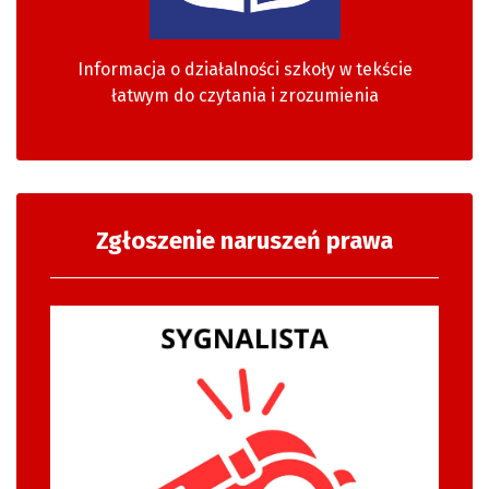
Informacja o działalności szkoły w tekście
łatwym do czytania i zrozumienia
Zgłoszenie naruszeń prawa