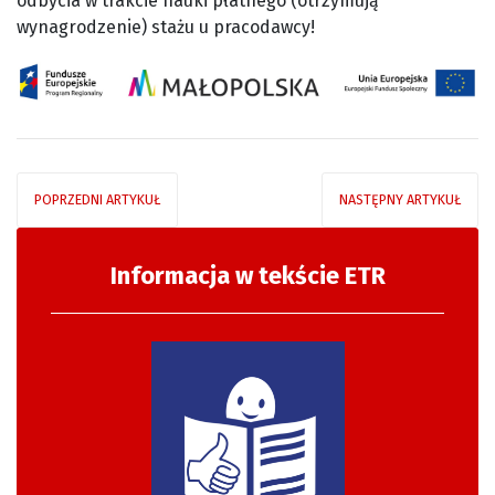
odbycia w trakcie nauki płatnego (otrzymują
wynagrodzenie) stażu u pracodawcy!
POPRZEDNI ARTYKUŁ
NASTĘPNY ARTYKUŁ
Informacja w tekście ETR