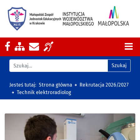
Nasza strona na Facebooku
Zobacz mapę strony
Wyślij email
Zakres działalności z tłumaczeniem
Znajdź na stronie
Szukaj
Jesteś tutaj:
Strona główna
Rekrutacja 2026/2027
Technik elektroradiolog